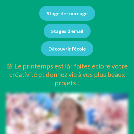
Stage de tournage
Stages d'émail
Découvrir l'école
🌸 Le printemps est là : faites éclore votre
créativité et donnez vie à vos plus beaux
projets !