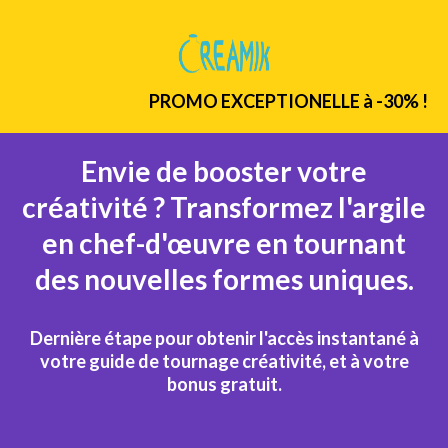
PROMO EXCEPTIONELLE à -30% !
Envie de booster votre
créativité ? Transformez l'argile
en chef-d'œuvre en tournant
des nouvelles formes uniques.
Dernière étape pour obtenir l'accès instantané à
votre guide de tournage créativité, et à votre
bonus gratuit.