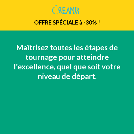
OFFRE SPÉCIALE à -30% !
Maîtrisez toutes les étapes de
tournage pour atteindre
l'excellence, quel que soit votre
niveau de départ.