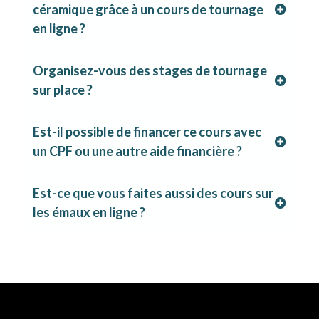
céramique grâce à un cours de tournage
en ligne ?
Organisez-vous des stages de tournage
sur place ?
Est-il possible de financer ce cours avec
un CPF ou une autre aide financière ?
creamik.com/stages-courts-a-lecole-creamik
Est-ce que vous faites aussi des cours sur
les émaux en ligne ?
creamik.com/cours-
en-ligne